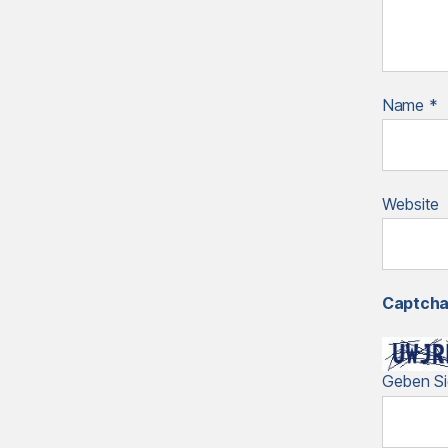
Name
*
Website
Captch
Geben Si