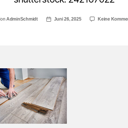
Von
AdminSchmidt
Juni 26, 2025
Keine Komme