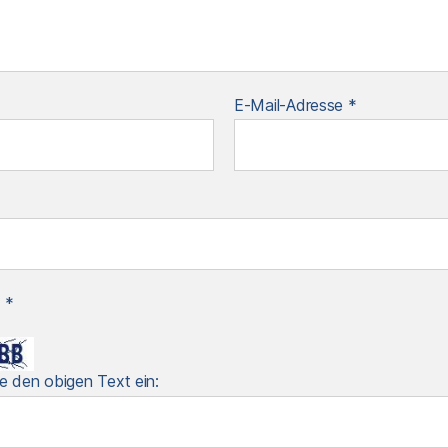
E-Mail-Adresse
*
a
*
e den obigen Text ein: