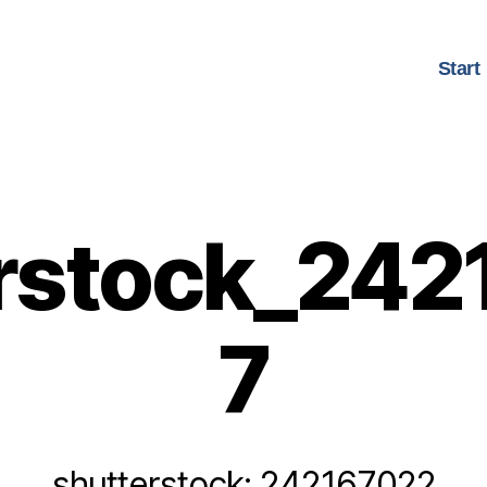
Start
rstock_24
7
shutterstock: 242167022